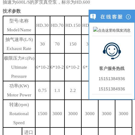
抽速为600L/S的罗茨真空泵，标示为HD.600
技术参数
型号/名称
HD.30
HD.70
HD.150
HD.300
HD.600
HD.900
Model/Name
抽气速率(L/S)
30
70
150
300
600
900
Exhaust Rate
极限压力#≤(Pa)
Ultimate
6*10-2
6*10-2
6*10-2
6*10-2
6*10-2
6*10-2
客户服务热线
Pressure
15151384936
功率(KW)
15151384936
0.75
1.1
2.2
3
5.5
7.5
Motor Power
转速(rpm)
Rotational
1500
3000
3000
3000
3000
3000
Speed
进口