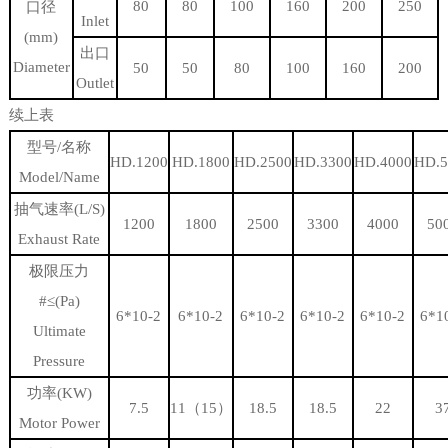
80
80
100
160
200
250
口径
Inlet
(mm)
出口
Diameter
50
50
80
100
160
200
Outlet
续上表
型号/名称
HD.1200
HD.1800
HD.2500
HD.3300
HD.4000
HD.5
Model/Name
抽气速率(L/S)
1200
1800
2500
3300
4000
50
Exhaust Rate
极限压力
#≤(Pa)
6*10-2
6*10-2
6*10-2
6*10-2
6*10-2
6*1
Ultimate
Pressure
功率(KW)
7.5
11（15）
18.5
18.5
22
3
Motor Power