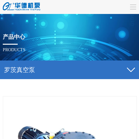
首
页
关
于
产
产品中心
我
品
新
PRODUCTS
们
中
闻
合
罗茨真空泵
心
动
作
服
态
伙
务
联
伴
支
系
持
我
们